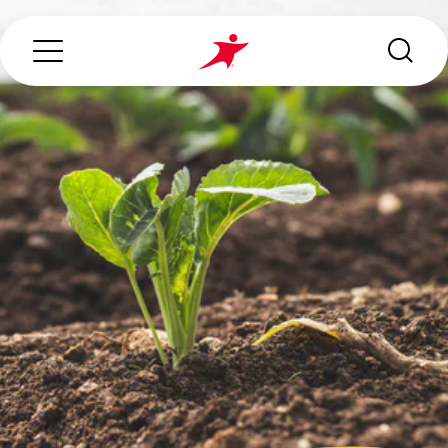
Search...
O NÁS
NAŠE SLUŽBY
KDE PŮSOBÍME
ZODPOVĚDNÉ PODNIKÁNÍ