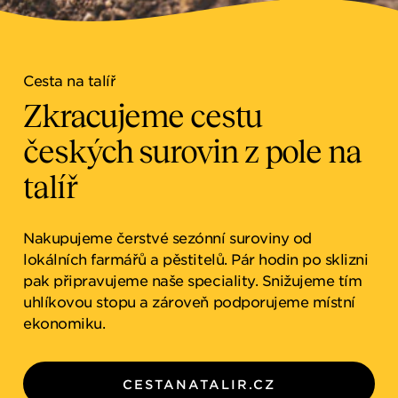
NEWSROOM
SYSTÉM WHISTLEBLOWERŮ
Cesta na talíř
Cesta na talíř
KARIÉRA
Zkracujeme cestu
Zkracujeme cestu
českých surovin z pole na
českých surovin z pole na
talíř
talíř
Nakupujeme čerstvé sezónní suroviny od
Nakupujeme čerstvé sezónní suroviny od
lokálních farmářů a pěstitelů. Pár hodin po sklizni
lokálních farmářů a pěstitelů. Pár hodin po sklizni
pak připravujeme naše speciality. Snižujeme tím
pak připravujeme naše speciality. Snižujeme tím
uhlíkovou stopu a zároveň podporujeme místní
uhlíkovou stopu a zároveň podporujeme místní
ekonomiku.
ekonomiku.
CESTANATALIR.CZ
CESTANATALIR.CZ