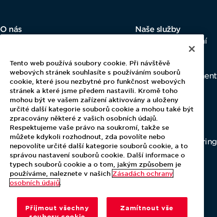
O nás
Naše služby
Naši lidé
Firemní stravování
Vedení společnosti
Premium catering
Kontakty
Vending & spol.
Tento web používá soubory cookie. Při návštěvě
webových stránek souhlasíte s používáním souborů
Facility management
cookie, které jsou nezbytné pro funkčnost webových
stránek a které jsme předem nastavili. Kromě toho
mohou být ve vašem zařízení aktivovány a uloženy
Newsroom
Kariéra v Aramarku
určité další kategorie souborů cookie a mohou také být
Novinky
Cesta na talíř
zpracovány některé z vašich osobních údajů.
Respektujeme vaše právo na soukromí, takže se
Kontakty pro média
Bezpečně v kuchyni
můžete kdykoli rozhodnout, zda povolíte nebo
Foodcompany Catering
nepovolíte určité další kategorie souborů cookie, a to
Culinia Restaurant
správou nastavení souborů cookie. Další informace o
typech souborů cookie a o tom, jakým způsobem je
používáme, naleznete v našich
Zásadách ochrany
osobních údajů
.
Přijmout všechny
Zamítnout vše
soubory cookie