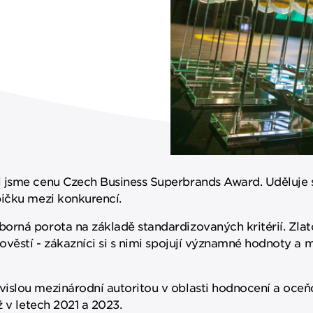
i jsme cenu Czech Business Superbrands Award. Uděluje 
pičku mezi konkurencí.
orná porota na základě standardizovaných kritérií. Zla
ověstí - zákazníci si s nimi spojují významné hodnoty a 
vislou mezinárodní autoritou v oblasti hodnocení a oce
ž v letech 2021 a 2023.