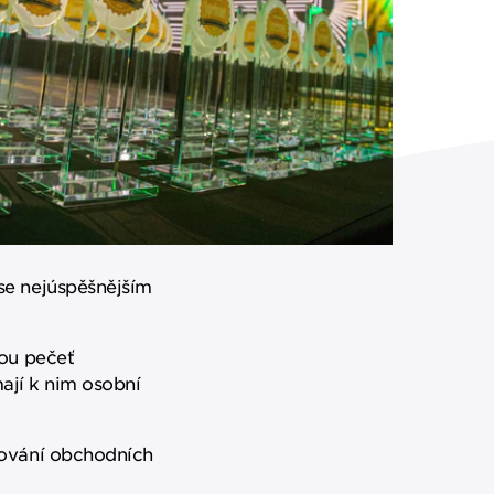
se nejúspěšnějším
tou pečeť
mají k nim osobní
ňování obchodních